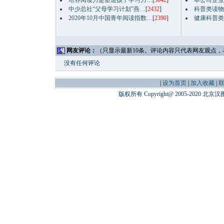
培养阅读力是塑造孩子学习力…
[
3042
]
本公司企业
中少总社“父母学习计划”燕…
[
2432
]
科普类读物
2020年10月中国青年阅读指数…
[
2390
]
健康科普类
网友评论：
（只显示最新10条。评论内容只代
没有任何评论
|
设为首页
|
加入收藏
|
版权所有 Copyright@ 2005-202